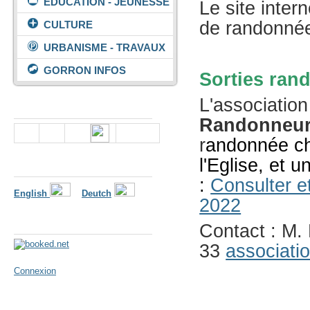
ÉDUCATION - JEUNESSE
Le site inter
de randonné
CULTURE
URBANISME - TRAVAUX
GORRON INFOS
Sorties ran
L'association
Nous suivre
Randonneur
r
andonnée ch
l'Eglise, et u
Langues
:
Consulter e
English
Deutch
2022
Météo
Contact : M.
33
associati
Connexion