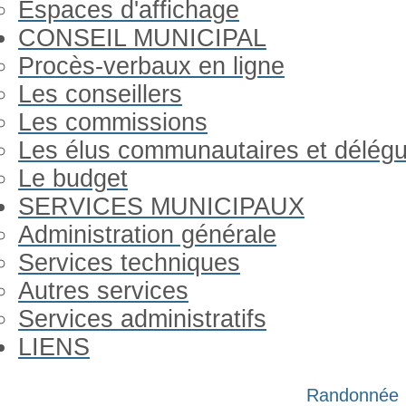
Espaces d'affichage
CONSEIL MUNICIPAL
Procès-verbaux en ligne
Les conseillers
Les commissions
Les élus communautaires et délég
Le budget
SERVICES MUNICIPAUX
Administration générale
Services techniques
Autres services
Services administratifs
LIENS
Année
Mois
Année
Mois
Randonnée
précédente
précédent
suivante
suivant
Gorron Infos