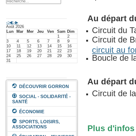
Agenda événements
Au départ 
Août 2026
Circuit du Ta
Lun
Mar
Mer
Jeu
Ven
Sam
Dim
1
2
Circuit de B
3
4
5
6
7
8
9
10
11
12
13
14
15
16
circuit au 
17
18
19
20
21
22
23
24
25
26
27
28
29
30
Boucle de 
31
Vivre à Gorron
Au départ du
DÉCOUVRIR GORRON
Circuit de 
SOCIAL - SOLIDARITÉ -
SANTÉ
ÉCONOMIE
SPORTS, LOISIRS,
Plus d'info
ASSOCIATIONS