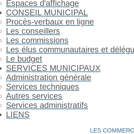
Espaces d'affichage
CONSEIL MUNICIPAL
Procès-verbaux en ligne
Les conseillers
Les commissions
Les élus communautaires et délég
Le budget
SERVICES MUNICIPAUX
Administration générale
Services techniques
Autres services
Services administratifs
LIENS
Année
Mois
Année
Mois
LES COMMERC
précédente
précédent
suivante
suivant
Gorron Infos