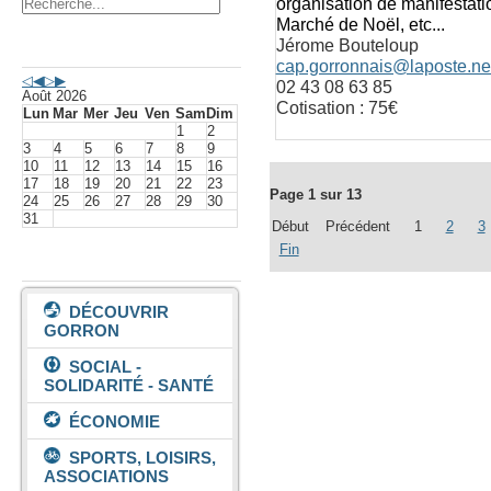
organisation de manifestatio
Marché de Noël, etc...
Jérome Bouteloup
Agenda événements
cap.gorronnais@laposte.ne
02 43 08 63 85
Août 2026
Cotisation : 75€
Lun
Mar
Mer
Jeu
Ven
Sam
Dim
1
2
3
4
5
6
7
8
9
10
11
12
13
14
15
16
17
18
19
20
21
22
23
Page 1 sur 13
24
25
26
27
28
29
30
31
Début
Précédent
1
2
3
Fin
Vivre à Gorron
DÉCOUVRIR
GORRON
SOCIAL -
SOLIDARITÉ - SANTÉ
ÉCONOMIE
SPORTS, LOISIRS,
ASSOCIATIONS