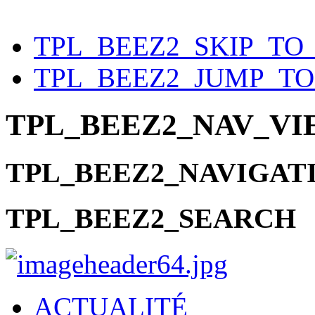
précédente
précédent
suivante
suivant
TPL_BEEZ2_SKIP_TO
TPL_BEEZ2_JUMP_T
TPL_BEEZ2_NAV_V
TPL_BEEZ2_NAVIGAT
TPL_BEEZ2_SEARCH
ACTUALITÉ