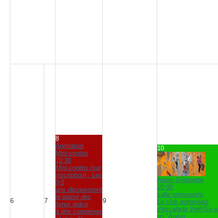
8
Animation
10
Mini-contes
10:30
Mini-contes (sur
inscription) : Les
Apéro Grimpette
0-5
20:00
ans découvriront
salle omnisports
le plaisir des
6
7
9
Le club gorronnais
livres grâce
d’escalade Verti’Go o
à des comptines
un "Apéro