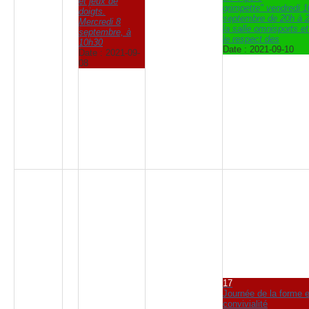
et jeux de
grimpette" vendredi 1
doigts.
septembre de 20h à 
Mercredi 8
la salle omnisports e
septembre, à
le respect des
10h30
Date :
2021-09-10
Date :
2021-09-
08
17
Journée de la forme e
convivialité