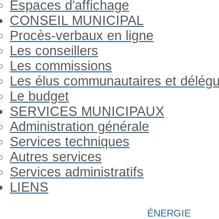
Espaces d'affichage
CONSEIL MUNICIPAL
Procès-verbaux en ligne
Les conseillers
Les commissions
Les élus communautaires et délég
Le budget
SERVICES MUNICIPAUX
Administration générale
Services techniques
Autres services
Services administratifs
LIENS
Année
Mois
Année
Mois
ÉNERGIE
précédente
précédent
suivante
suivant
Gorron Infos