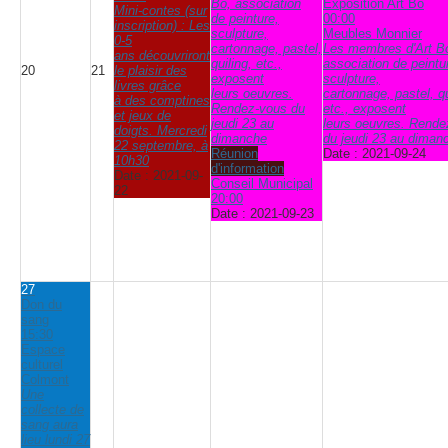
Bo, association
Exposition Art Bo
Mini-contes (sur
de peinture,
00:00
inscription) : Les
sculpture,
Meubles Monnier
0-5
cartonnage, pastel,
Les membres d'Art B
ans découvriront
quiling, etc.,
association de peintu
20
21
le plaisir des
exposent
sculpture,
livres grâce
leurs oeuvres.
cartonnage, pastel, qu
à des comptines
Rendez-vous du
etc., exposent
et jeux de
jeudi 23 au
leurs oeuvres. Rende
doigts. Mercredi
dimanche
du jeudi 23 au diman
22 septembre, à
Réunion
Date :
2021-09-24
10h30
d'information
Date :
2021-09-
Conseil Municipal
22
20:00
Date :
2021-09-23
27
Don du
sang
15:30
Espace
culturel
Colmont
Une
collecte de
sang aura
lieu lundi 27