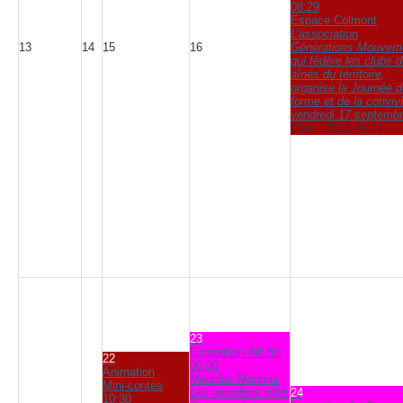
08:29
Espace Colmont
L'association
13
14
15
16
Générations Mouvem
qui fédère les clubs 
aînés du territoire,
organise la Journée d
forme et de la convivi
vendredi 17 septemb
Date :
2021-09-17
23
Exposition Art Bo
22
00:00
Animation
Meubles Monnier
Mini-contes
Les membres d'Art
24
10:30