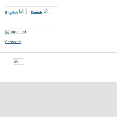
Langues
English
Deutch
Météo
Connexion
©
Ville de Gorron
- place Ma
10 50 - Fax : 09 70 29 16 05 -