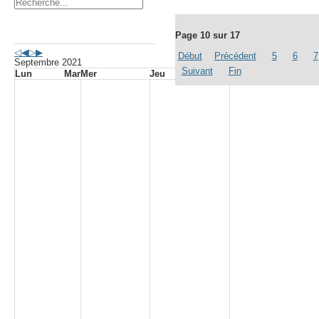
Agenda événements
Page 10 sur 17
Début
Précédent
5
6
7
Septembre 2021
Suivant
Fin
Lun
Mar
Mer
Jeu
Ven