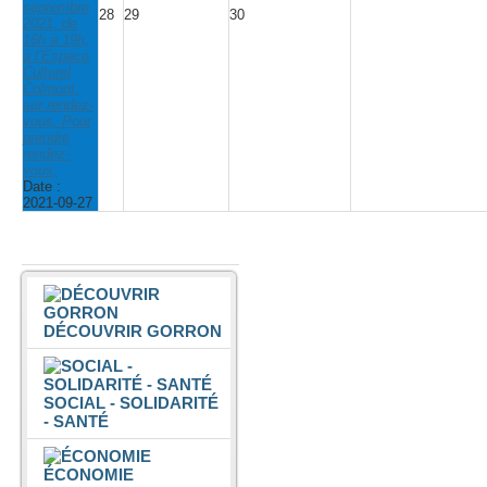
septembre
28
29
30
2021, de
16h à 19h,
à l’Espace
Culturel
Colmont,
sur rendez-
vous. Pour
prendre
rendez-
vous,
Date :
2021-09-27
Vivre à Gorron
DÉCOUVRIR GORRON
SOCIAL - SOLIDARITÉ
- SANTÉ
ÉCONOMIE