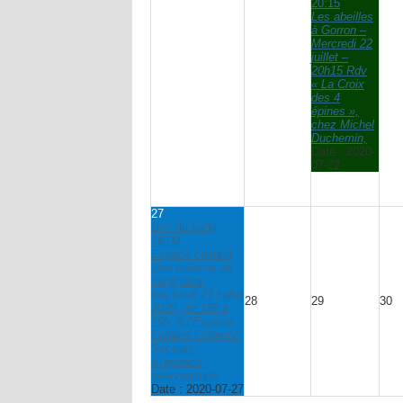
20:15
Les abeilles
à Gorron –
Mercredi 22
juillet –
20h15 Rdv
« La Croix
des 4
épines »,
chez Michel
Duchemin,
Date :
2020-
07-22
27
Don du sang
16:00
Espace culturel
Une collecte de
sang aura
lieu lundi 27 juillet
28
29
30
2020, de 16h à
19h, à l’Espace
Culturel Colmont.
Secours
d’urgence,
interventions
Date :
2020-07-27