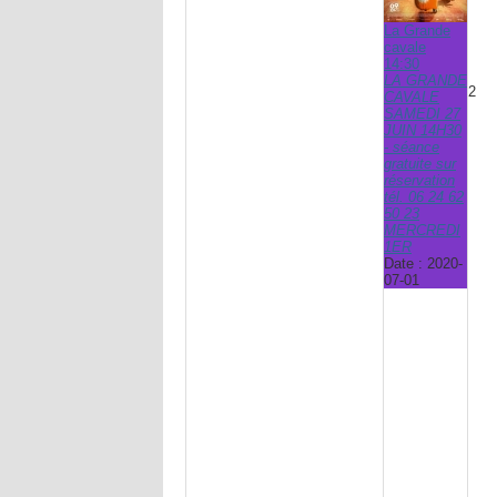
La Grande
cavale
14:30
LA GRANDE
2
CAVALE
SAMEDI 27
JUIN 14H30
- séance
gratuite sur
réservation
tél. 06 24 62
50 23
MERCREDI
1ER
Date :
2020-
07-01