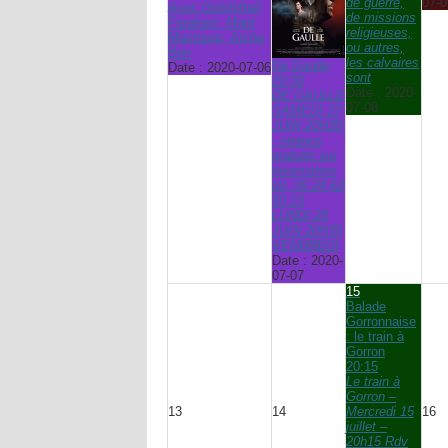
de guerre,
07-0
Avec Golshifteh
de missions
Farahani, Majd
religieuses,
Mastoura, Aïcha
ou autres,
Ben
les calvaires
De Gaulle
Date :
2020-07-06
sont
20:30
Date :
2020-
DE GAULLE
07-08
SAMEDI 27
JUIN 20H30
- séance
gratuite sur
réservation
tél. 06 24 62
50 23
LUNDI 29
JUIN 20H30
VENDREDI
Date :
2020-
07-07
15
Balade
Gorronnaise
: le train à
Gorron
20:15
Le train à
Gorron –
13
14
Mercredi 15
16
juillet –
20h15 Rdv