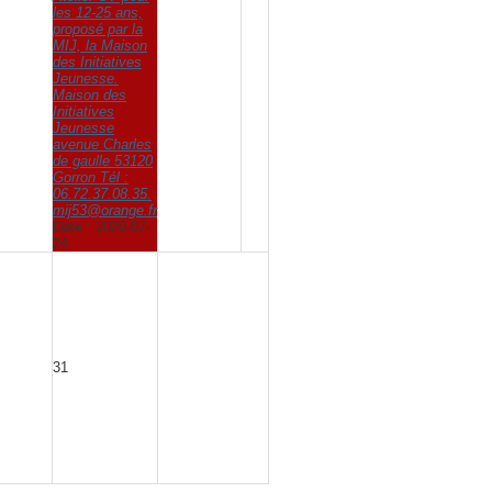
les 12-25 ans,
proposé par la
MIJ, la Maison
des Initiatives
Jeunesse.
Maison des
Initiatives
Jeunesse
avenue Charles
de gaulle 53120
Gorron Tél :
06.72.37.08.35.
mij53@orange.fr
Date :
2020-07-
24
31