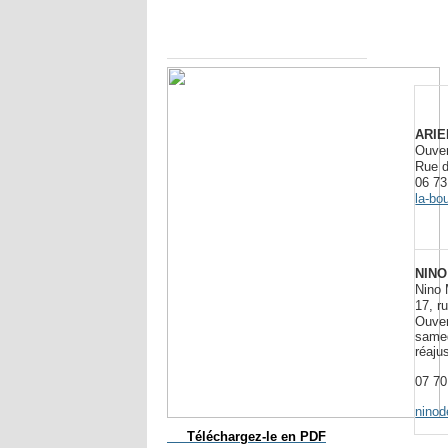
Année
Mois
Année
Mois
précédente
précédent
suivante
suivant
Gorron Infos
ARI
Ouve
Rue d
06 73
la-bo
NIN
Nino
17, r
Ouver
samed
réaju
07 70
nino
Téléchargez-le
en PDF