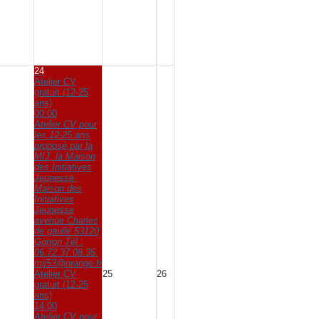
24
Atelier CV
gratuit (12-25
ans)
00:00
Atelier CV pour
les 12-25 ans,
proposé par la
MIJ, la Maison
des Initiatives
Jeunesse.
Maison des
Initiatives
Jeunesse
avenue Charles
de gaulle 53120
Gorron Tél :
06.72.37.08.35.
mij53@orange.fr
Atelier CV
25
26
gratuit (12-25
ans)
14:00
Atelier CV pour