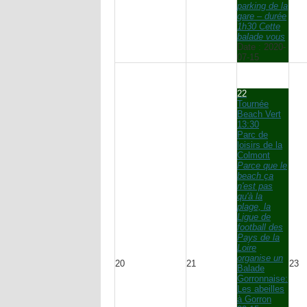
parking de la
gare – durée
1h30 Cette
balade vous
Date :
2020-
07-15
22
Tournée
Beach Vert
13:30
Parc de
loisirs de la
Colmont
Parce que le
beach ça
n'est pas
qu'à la
plage, la
Ligue de
football des
Pays de la
Loire
organise un
20
21
23
Balade
Gorronnaise:
Les abeilles
à Gorron