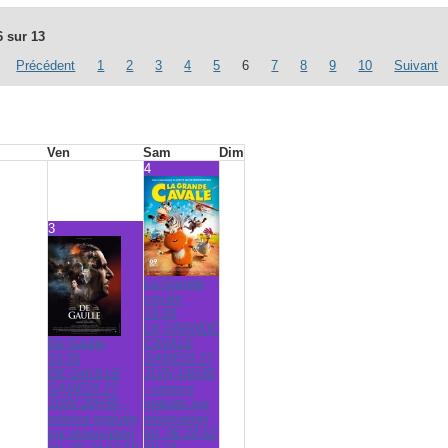
6 sur 13
Précédent
1
2
3
4
5
6
7
8
9
10
Suivant
Ven
Sam
Dim
4
3
La Grande
cavale
14:30
LA GRANDE
De Gaulle
CAVALE
14:30
SAMEDI 27
DE GAULLE
JUIN 14H30
SAMEDI 27
- séance
JUIN 20H30 -
gratuite sur
séance gratuite
réservation
sur réservation
tél. 06 24 62