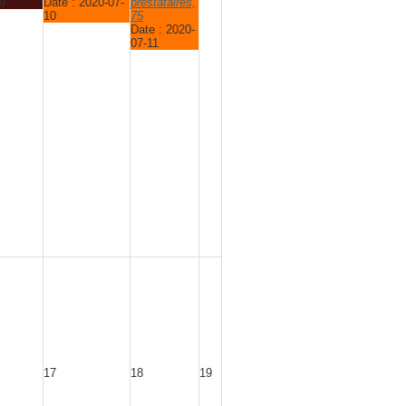
9
Date :
2020-07-
prestataires,
10
75
Date :
2020-
07-11
17
18
19