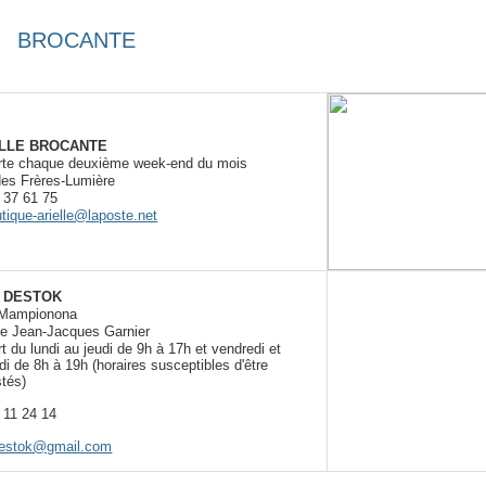
BROCANTE
ELLE BROCANTE
rte chaque deuxième week-end du mois
es Frères-Lumière
 37 61 75
utique-arielle@laposte.net
O DESTOK
 Mampionona
ue Jean-Jacques Garnier
t du lundi au jeudi de 9h à 17h et vendredi et
i de 8h à 19h (horaires susceptibles d'être
stés)
 11 24 14
destok@gmail.com