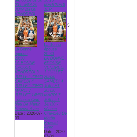
tél. 06 24 62 50
50 23
23 LUNDI 29
MERCREDI
JUIN 20H30
1ER
VENDREDI
5
La Bonne
La Bonne
épouse
épouse
20:30
20:30
LA BONNE
LA BONNE
ÉPOUSE
ÉPOUSE
VENDREDI
VENDREDI 3
3 JUILLET
JUILLET 20H30
20H30
SAMEDI 4
SAMEDI 4
JUILLET 20H30
JUILLET
MARDI 7
20H30
JUILLET 14H30
MARDI 7
- séance Ciné-
JUILLET
bleu De Martin
14H30 -
Provost Avec
séance
Date :
2020-07-
Ciné-bleu De
03
Martin
Provost
Avec
Date :
2020-
07-04