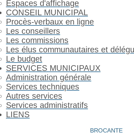
Espaces d'affichage
CONSEIL MUNICIPAL
Procès-verbaux en ligne
Les conseillers
Les commissions
Les élus communautaires et délég
Le budget
SERVICES MUNICIPAUX
Administration générale
Services techniques
Autres services
Services administratifs
LIENS
Année
Mois
Année
Mois
BROCANTE
précédente
précédent
suivante
suivant
Gorron Infos