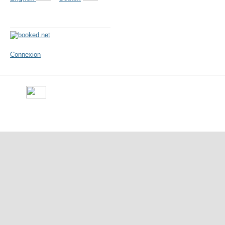
Météo
Connexion
©
Ville de Gorron
- place Ma
10 50 - Fax : 09 70 29 16 05 -