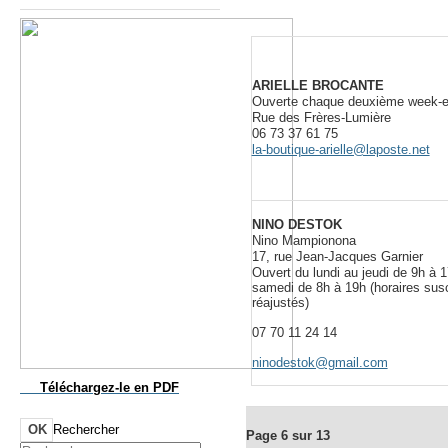
ARIELLE BROCANTE
Ouverte chaque deuxième week-e
Rue des Frères-Lumière
06 73 37 61 75
la-boutique-arielle@laposte.net
NINO DESTOK
Nino Mampionona
17, rue Jean-Jacques Garnier
Ouvert du lundi au jeudi de 9h à 1
samedi de 8h à 19h (horaires susc
réajustés)
07 70 11 24 14
ninodestok@gmail.com
Téléchargez-le
en PDF
OK
Rechercher
Page 6 sur 13