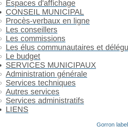
Espaces d'affichage
CONSEIL MUNICIPAL
Procès-verbaux en ligne
Les conseillers
Les commissions
Les élus communautaires et délég
Le budget
SERVICES MUNICIPAUX
Administration générale
Services techniques
Autres services
Services administratifs
LIENS
Année
Mois
Année
Mois
Gorron label
précédente
précédent
suivante
suivant
Gorron Infos