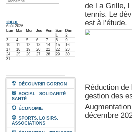
de La Grille, L
tennis. Le dé
Agenda événements
est à l'étude.
Août 2026
Lun
Mar
Mer
Jeu
Ven
Sam
Dim
1
2
3
4
5
6
7
8
9
10
11
12
13
14
15
16
17
18
19
20
21
22
23
24
25
26
27
28
29
30
31
Vivre à Gorron
DÉCOUVRIR GORRON
Réduction de 
SOCIAL - SOLIDARITÉ -
gestion des e
SANTÉ
Augmentation d
ÉCONOMIE
décembre 202
SPORTS, LOISIRS,
ASSOCIATIONS