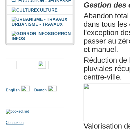
ÉDUCATION - JEUNESSE
Gestion des 
CULTURE
Abandon total 
dans tous les 
URBANISME - TRAVAUX
l'exception d
GORRON
INFOS
passer au zér
et manuel.
Nous suivre
Réduction de 
pluviales récu
centre-ville.
Langues
English
Deutch
Météo
Connexion
Valorisation d