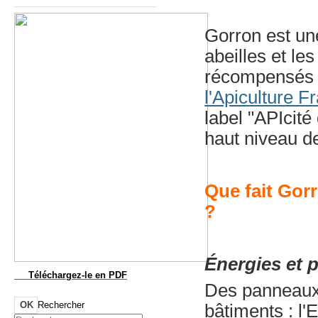
Gorron est une
abeilles et le
récompensés d
l'Apiculture 
label "APIcité
haut niveau 
Que fait Gor
?
Énergies et 
Téléchargez-le
en PDF
Des panneaux 
OK
Rechercher
bâtiments : l