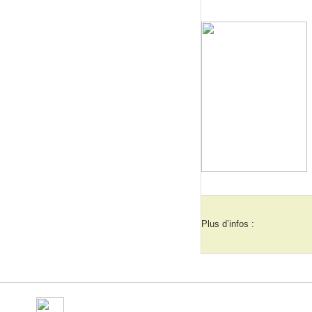
Plus d’infos :
©
Ville de Gorron
- place Ma