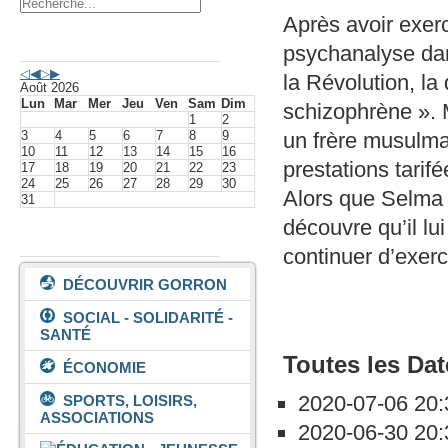
Après avoir exer
Agenda événements
psychanalyse dan
la Révolution, l
Août 2026
Lun
Mar
Mer
Jeu
Ven
Sam
Dim
schizophrène ». 
1
2
3
4
5
6
7
8
9
un frère musulma
10
11
12
13
14
15
16
prestations tari
17
18
19
20
21
22
23
24
25
26
27
28
29
30
Alors que Selma 
31
découvre qu’il l
Vivre à Gorron
continuer d’exer
DÉCOUVRIR GORRON
SOCIAL - SOLIDARITÉ -
SANTÉ
Toutes les Dat
ÉCONOMIE
2020-07-06
20:
SPORTS, LOISIRS,
ASSOCIATIONS
2020-06-30
20: