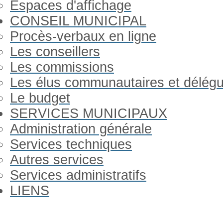
Espaces d'affichage
CONSEIL MUNICIPAL
Procès-verbaux en ligne
Les conseillers
Les commissions
Les élus communautaires et délég
Le budget
SERVICES MUNICIPAUX
Administration générale
Services techniques
Autres services
Services administratifs
LIENS
Année
Mois
Année
Mois
précédente
précédent
suivante
suivant
Gorron Infos