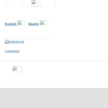
Langues
English
Deutch
Météo
Connexion
©
Ville de Gorron
- place Ma
10 50 - Fax : 09 70 29 16 05 -