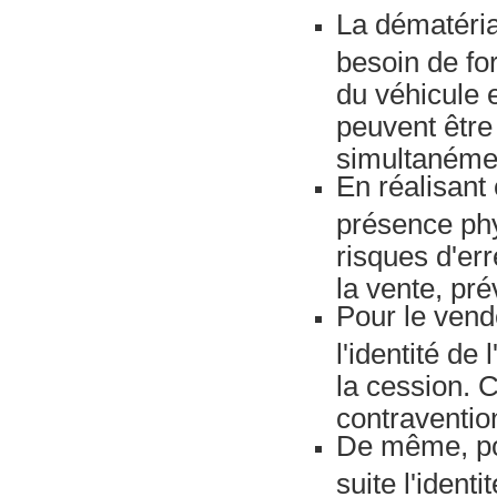
La dématéria
besoin de fo
du véhicule 
peuvent être
simultanémen
En réalisan
présence phy
risques d'err
la vente, pré
Pour le vende
l'identité de
la cession. 
contraventio
De même, pour
suite l'ident