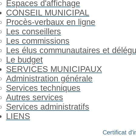
Espaces d'affichage
CONSEIL MUNICIPAL
Procès-verbaux en ligne
Les conseillers
Les commissions
Les élus communautaires et délég
Le budget
SERVICES MUNICIPAUX
Administration générale
Services techniques
Autres services
Services administratifs
LIENS
Année
Mois
Année
Mois
Certificat d
précédente
précédent
suivante
suivant
Gorron Infos