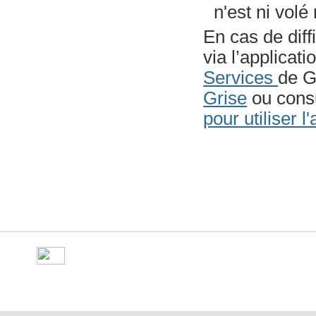
n'est ni volé
En cas de diff
via l’applicat
Services
de G
Grise
ou consu
pour utiliser 
©
Ville de Gorron
- place Ma
10 50 - Fax : 09 70 29 16 05 -