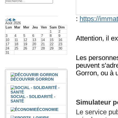
Agenda événements
:
https://immat
Août 2026
Lun
Mar
Mer
Jeu
Ven
Sam
Dim
1
2
3
4
5
6
7
8
9
Attention, il e
10
11
12
13
14
15
16
17
18
19
20
21
22
23
24
25
26
27
28
29
30
31
Les personnes
Vivre à Gorron
peuvent s'adr
Gorron, ou à u
DÉCOUVRIR GORRON
SOCIAL - SOLIDARITÉ -
Simulateur po
SANTÉ
ÉCONOMIE
Le service pub