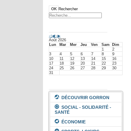
OK
Rechercher
Agenda événements
Août 2026
Lun
Mar
Mer
Jeu
Ven
Sam
Dim
1
2
3
4
5
6
7
8
9
10
11
12
13
14
15
16
17
18
19
20
21
22
23
24
25
26
27
28
29
30
31
Vivre à Gorron
DÉCOUVRIR GORRON
SOCIAL - SOLIDARITÉ -
SANTÉ
ÉCONOMIE