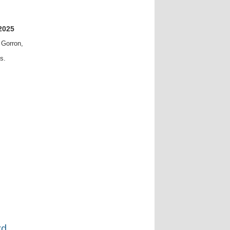
2025
 Gorron,
s.
rd