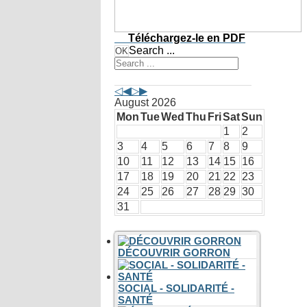
Téléchargez-le
en PDF
Search ...
OK
Agenda événements
August 2026
Mon
Tue
Wed
Thu
Fri
Sat
Sun
1
2
3
4
5
6
7
8
9
10
11
12
13
14
15
16
17
18
19
20
21
22
23
24
25
26
27
28
29
30
31
Vivre à Gorron
DÉCOUVRIR GORRON
SOCIAL - SOLIDARITÉ -
SANTÉ