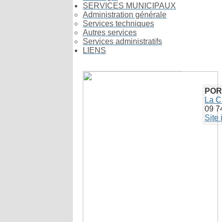
SERVICES MUNICIPAUX
Administration générale
Services techniques
Autres services
Services administratifs
LIENS
Previous
Previous
Next
Next
Gorron Infos
Year
Month
Year
Month
POR
La C
09 7
Site 