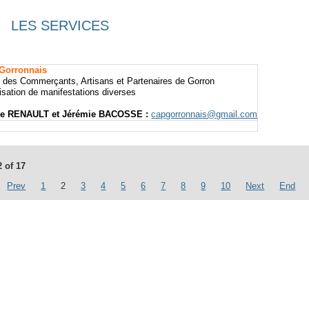
LES SERVICES
Gorronnais
 des Commerçants, Artisans et Partenaires de Gorron
isation de manifestations diverses
ie RENAULT et Jérémie BACOSSE :
capgorronnais@gmail.com
 of 17
Prev
1
2
3
4
5
6
7
8
9
10
Next
End