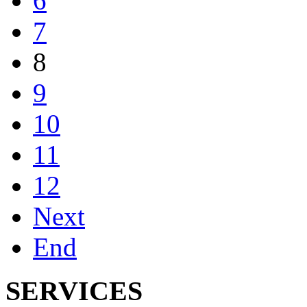
6
7
8
9
10
11
12
Next
End
SERVICES