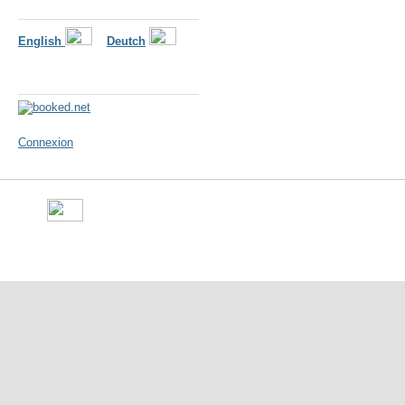
Langues
English
Deutch
Météo
Connexion
©
Ville de Gorron
- place Ma
10 50 - Fax : 09 70 29 16 05 -