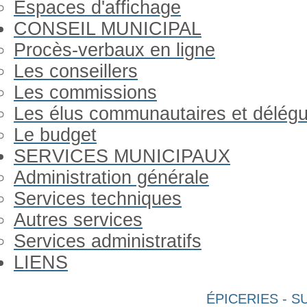
Espaces d'affichage
CONSEIL MUNICIPAL
Procès-verbaux en ligne
Les conseillers
Les commissions
Les élus communautaires et délég
Le budget
SERVICES MUNICIPAUX
Administration générale
Services techniques
Autres services
Services administratifs
LIENS
Previous
Previous
Next
Next
ÉPICERIES - 
Year
Month
Year
Month
Gorron Infos