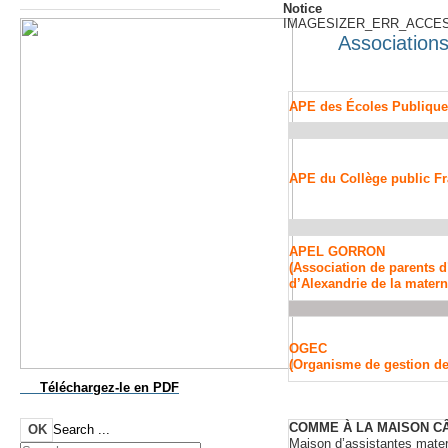
Notice
IMAGESIZER_ERR_ACCE
Association
APE des Écoles Publiques
APE du Collège public Fra
APEL GORRON
(Association de parents d
d’Alexandrie de la matern
OGEC
(Organisme de gestion de
Téléchargez-le
en PDF
COMME À LA MAISON CÂ
OK
Search ...
Maison d’assistantes mater