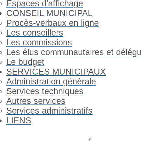
Espaces d'affichage
CONSEIL MUNICIPAL
Procès-verbaux en ligne
Les conseillers
Les commissions
Les élus communautaires et délég
Le budget
SERVICES MUNICIPAUX
Administration générale
Services techniques
Autres services
Services administratifs
LIENS
Previous
Previous
Next
Next
Year
Month
Year
Month
Gorron Infos
×