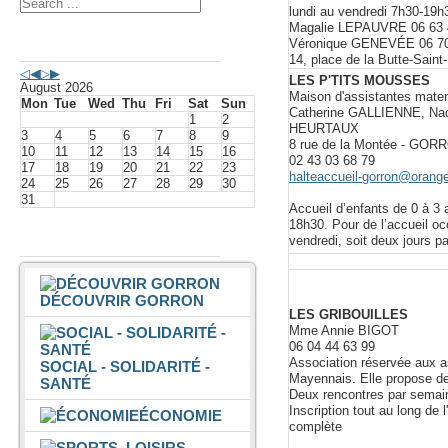
lundi au vendredi 7h30-19h3
Magalie LEPAUVRE 06 63 
Agenda événements
Véronique GENEVÉE 06 70
14, place de la Butte-Saint
LES P'TITS MOUSSES
August 2026
Maison d'assistantes mater
Mon
Tue
Wed
Thu
Fri
Sat
Sun
Catherine GALLIENNE, N
1
2
HEURTAUX
3
4
5
6
7
8
9
8 rue de la Montée - GOR
10
11
12
13
14
15
16
02 43 03 68 79
17
18
19
20
21
22
23
halteaccueil-gorron@orange
24
25
26
27
28
29
30
31
Accueil d’enfants de 0 à 3 
18h30. Pour de l’accueil oc
Vivre à Gorron
vendredi, soit deux jours p
DÉCOUVRIR GORRON
LES GRIBOUILLES
Mme Annie BIGOT
06 04 44 63 99
Association réservée aux 
SOCIAL - SOLIDARITÉ -
Mayennais. Elle propose de
SANTÉ
Deux rencontres par semai
Inscription tout au long de 
ÉCONOMIE
complète