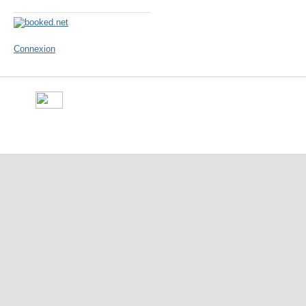
Météo
Connexion
©
Ville de Gorron
- place Ma
10 50 - Fax : 09 70 29 16 05 -