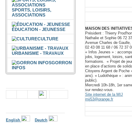
SPORTS, LOISIRS,
ASSOCIATIONS
MAISON DES INITIATIV
ÉDUCATION - JEUNESSE
Président : Thierry Prod'h
Nathalie et Sophie 06 72 3
CULTURE
Avenue Charles de Gaull
02 43 08 11 68 / 06 72 37 
« Infos Jeunes » : accompa
URBANISME - TRAVAUX
jobs, logement, loisirs, san
formations. « Projet de je
GORRON
en place d’actions de soli
INFOS
Citoyens Argent de Poche »
ans). « Ludothèque » : anim
public).
Nous suivre
Mercredi 10h-18h, 1er same
sur rendez-vous.
Site internet de la MIJ
mij53@orange.fr
Langues
English
Deutch