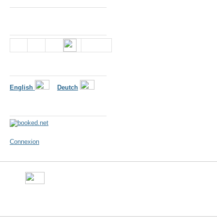
Nous suivre
Langues
English
Deutch
Météo
Connexion
©
Ville de Gorron
- place Ma
10 50 - Fax : 09 70 29 16 05 -