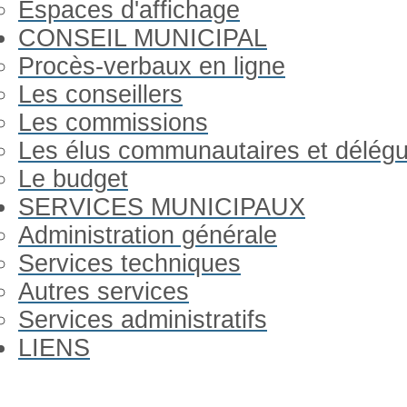
Espaces d'affichage
CONSEIL MUNICIPAL
Procès-verbaux en ligne
Les conseillers
Les commissions
Les élus communautaires et délég
Le budget
SERVICES MUNICIPAUX
Administration générale
Services techniques
Autres services
Services administratifs
LIENS
Previous
Previous
Next
Next
Year
Month
Year
Month
Gorron Infos